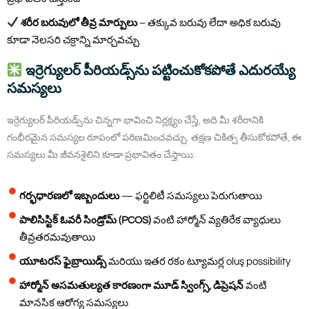
శరీర బరువులో తీవ్ర మార్పులు
– తక్కువ బరువు లేదా అధిక బరువు
కూడా నెలసరి చక్రాన్ని మార్చవచ్చు
ఇర్రెగ్యులర్ పీరియడ్స్‌ను పట్టించుకోకపోతే ఎదురయ్యే
సమస్యలు
ఇర్రెగ్యులర్ పీరియడ్స్‌ను చిన్నగా భావించి నిర్లక్ష్యం చేస్తే, అది మీ శరీరానికి
గంభీరమైన సమస్యల రూపంలో పరిణమించవచ్చు. తక్షణ చికిత్స తీసుకోకపోతే, ఈ
సమస్యలు మీ జీవనశైలిని కూడా ప్రభావితం చేస్తాయి:
గర్భధారణలో ఇబ్బందులు
— ఫర్టిలిటీ సమస్యలు పెరుగుతాయి
పాలిసిస్టిక్ ఓవరీ సిండ్రోమ్ (PCOS)
వంటి హార్మోన్ వ్యతిరేక వ్యాధులు
తీవ్రతరమవుతాయి
యూటరస్ ఫైబ్రాయిడ్స్
మరియు ఇతర రకం ట్యూమర్ల oluş possibility
హార్మోన్ అసమతుల్యత కారణంగా మూడ్ స్వింగ్స్, డిప్రెషన్
వంటి
మానసిక ఆరోగ్య సమస్యలు