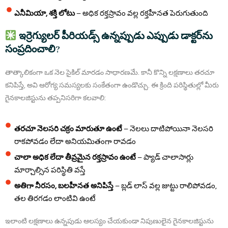
ఎనీమియా, శక్తి లోటు
– అధిక రక్తస్రావం వల్ల రక్తహీనత పెరుగుతుంది
ఇర్రెగ్యులర్ పీరియడ్స్ ఉన్నప్పుడు ఎప్పుడు డాక్టర్‌ను
సంప్రదించాలి?
తాత్కాలికంగా ఒక నెల సైకిల్ మారడం సాధారణమే. కానీ కొన్ని లక్షణాలు తరచూ
కనిపిస్తే, అవి ఆరోగ్య సమస్యలకు సంకేతంగా ఉండొచ్చు. ఈ క్రింది పరిస్థితుల్లో మీరు
గైనకాలజిస్టును తప్పనిసరిగా కలవాలి:
తరచూ నెలసరి చక్రం మారుతూ ఉంటే
– నెలలు దాటిపోయినా నెలసరి
రాకపోవడం లేదా అనియమితంగా రావడం
చాలా అధిక లేదా తీవ్రమైన రక్తస్రావం ఉంటే
– ప్యాడ్‌ చాలాసార్లు
మార్చాల్సిన పరిస్థితి వస్తే
అతిగా నీరసం, బలహీనత అనిపిస్తే
– బ్లడ్ లాస్ వల్ల జుట్టు రాలిపోవడం,
తల తిరగడం లాంటివి ఉంటే
ఇలాంటి లక్షణాలు ఉన్నపుడు ఆలస్యం చేయకుండా నిపుణులైన గైనకాలజిస్టును