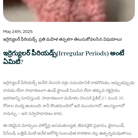
May 24th, 2025
ఇర్రెగ్యులర్‌ పీరియడ్స్‌: ప్రతి మహిళ తప్పకగా తెలుసుకోవలసిన విషయాలు!
ఇర్రెగ్యులర్‌ పీరియడ్స్‌(Irregular Periods) అంటే
ఏమిటి?
ఇర్రెగ్యులర్ పీరియడ్స్ అనేది నెలసరి చక్రం సమయానికి రాకపోవడం, అప్పుడప్పుడు
రావడం లేదా సాధారణంగా ఉండే స్థాయికి మించిన లేదా తక్కువ రక్తస్రావం
జరగడాన్ని సూచిస్తుంది. సాధారణంగా మహిళల నెలసరి సైకిల్ 21 నుంచి 35
రోజుల మధ్య ఉంటుంది. కానీ కొంతమందిలో ఇది ముందుగానో, ఆలస్యంగానో
రావచ్చు – ఇది సర్వసాధారణం కాదు.
ఈ రకమైన మార్పులు హార్మోన్ల అసమతుల్యత, జీవనశైలి ప్రభావం, థైరాయిడ్,
పిసిఒడి, ఒత్తిడి వంటి అనేక ఆరోగ్య సంబంధిత కారణాల వల్ల ఉత్పన్నమవుతాయి.