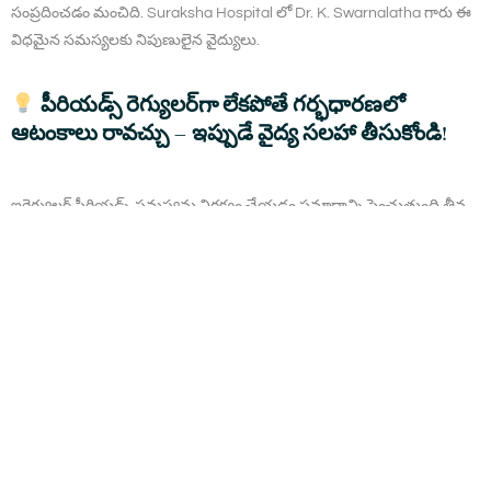
సంప్రదించడం మంచిది. Suraksha Hospital లో Dr. K. Swarnalatha గారు ఈ
విధమైన సమస్యలకు నిపుణులైన వైద్యులు.
పీరియడ్స్‌ రెగ్యులర్‌గా లేకపోతే గర్భధారణలో
ఆటంకాలు రావచ్చు – ఇప్పుడే వైద్య సలహా తీసుకోండి!
ఇర్రెగ్యులర్ పీరియడ్స్ సమస్యను నిర్లక్ష్యం చేయడం ప్రమాదాన్ని పెంచుతుంది.తీవ్ర
లక్షణాలు కనిపిస్తే, వెంటనే ఆలస్యం చేయకుండా డా. స్వర్ణలత గారిని సంప్రదించండి.
మీ ఆరోగ్యం కోసం సరైన పరీక్షలు, చికిత్సలతో సురక్షా హాస్పిటల్‌ నిపుణులు మీకు
సహాయం చేస్తారు.