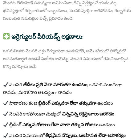
మొదట తేలికపాటి సమస్యలా అనిపించినా, దీన్ని నిర్లక్ష్యం చేయడం వల్ల
భవిష్యత్తులో గర్భధారణలో ఇబ్బందులు, నెలసరి పూర్తిగా ఆగిపోవడం, గర్భాశయ
సంబంధిత సమస్యలు వచ్చే ప్రమాదం ఉంది.
ఇర్రెగ్యులర్ పీరియడ్స్ లక్షణాలు:
ఒక మహిళకు నెలసరి చక్రం రెగ్యులర్‌గా ఉండకపోతే, ఆమె శరీరంలో హార్మోన్లలో
అసమతుల్యత ఉందనే సంకేతం కావొచ్చు. నెలసరి సమయంలో గమనించాల్సిన
కొన్ని మార్పులు ఇవే:
నెలసరి
తేదీలు ప్రతి నెలా మారుతూ ఉండటం
, ఒకసారి ముందుగా
రావడం, మరొకసారి ఆలస్యంగా రావడం
సాధారణం కంటే
బ్లీడింగ్ ఎక్కువగా లేదా తక్కువగా
ఉండటం
నెలసరి కాకపోయినా మధ్యలో
చిన్నచిన్న రక్తస్రావాలు జరగడం
బ్లీడింగ్
ఎక్కువ రోజులు లేదా చాలా తక్కువ రోజులు
ఉండటం
నెలసరి సమయంలో
తీవ్రమైన నొప్పులు, బలహీనత లేదా అసౌకర్యం