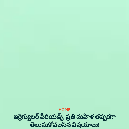
HOME
ఇర్రెగ్యులర్‌ పీరియడ్స్‌: ప్రతి మహిళ తప్పకగా
తెలుసుకోవలసిన విషయాలు!