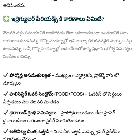
అనిపించడం
ఇర్రెగ్యులర్ పీరియడ్స్ కి కారణాలు ఏమిటి?
నెలసరి చక్రం సమయానికి రాకపోవడం లేదా అసాధారణంగా ఉండడానికి పలు
కారణాలు ఉండవచ్చు. కొన్ని సందర్భాల్లో ఇవి తాత్కాలిక జీవనశైలి మార్పుల వల్ల
ఉండవచ్చు. కానీ, కొన్ని సందర్భాల్లో ఇది శరీరంలో ఉన్న ప్రధాన ఆరోగ్య సమస్యల
సంకేతం కావచ్చు.
హార్మోన్ల అసమతుల్యత
– ముఖ్యంగా ఎస్ట్రోజన్, ప్రొజెస్టెరాన్ లో
మార్పులు
పాలిసిస్టిక్ ఓవరీ సిండ్రోమ్ (PCOD/PCOS)
– ఓవరీస్ లో సిస్టులు
ఏర్పడటం వల్ల నెలసరి మారడం
థైరాయిడ్ గ్రంథి సమస్యలు
– హైపోథైరాయిడిజం లేదా హైపర్
థైరాయిడిజం కారణంగా సైకిల్ మారుతుండటం
అతినిల్వ చింత, ఒత్తిడి
– మానసిక ఒత్తిడి మెన్స్ట్రువల్ సైకిల్‌ను
ప్రభావితం చేస్తుంది