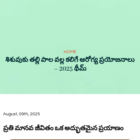
HOME
శిశువుకు తల్లి పాల వల్ల కలిగే ఆరోగ్య ప్రయోజనాలు
– 2025 థీమ్
August, 09th, 2025
ప్రతి మానవ జీవితం ఒక అద్భుతమైన ప్రయాణం