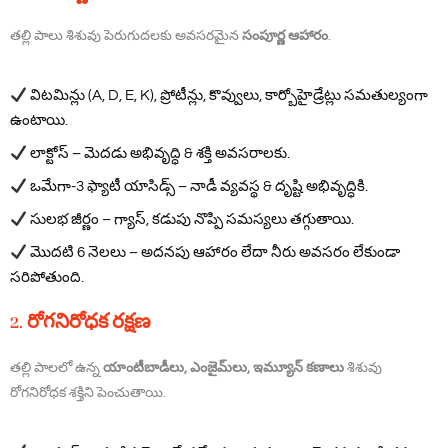
తల్లి పాలు శిశువు పెరుగుదలకు అవసరమైన
సంపూర్ణ ఆహారం
.
విటమిన్లు (A, D, E, K), ప్రోటీన్లు, కొవ్వులు, కార్బోహైడ్రేట్లు సమతుల్యంగా
ఉంటాయి.
లాక్టోస్ – మెదడు అభివృద్ధి & శక్తి అవసరాలకు.
ఒమేగా-3 ఫ్యాటీ యాసిడ్స్ – నాడీ వ్యవస్థ & దృష్టి అభివృద్ధికి.
సులభ జీర్ణం – గ్యాస్, కడుపు నొప్పి సమస్యలు తగ్గుతాయి.
మొదటి 6 నెలలు – అదనపు ఆహారం లేదా నీరు అవసరం లేకుండా
సరిపోతుంది.
2. రోగనిరోధక రక్షణ
తల్లి పాలలో ఉన్న
యాంటీబాడీలు, ఎంజైమ్‌లు, ఇమ్యూన్ కణాలు
శిశువు
రోగనిరోధక శక్తిని పెంచుతాయి.