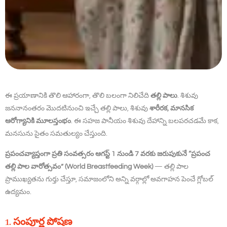
ఈ ప్రయాణానికి తొలి ఆహారంగా, తొలి బలంగా నిలిచేది
తల్లి పాలు
. శిశువు
జననానంతరం మొదటినుంచి ఇచ్చే తల్లి పాలు, శిశువు
శారీరక, మానసిక
ఆరోగ్యానికి మూలస్తంభం
. ఈ సహజ పానీయం శిశువు దేహాన్ని బలపరచడమే కాక,
మనసును సైతం సమతుల్యం చేస్తుంది.
ప్రపంచవ్యాప్తంగా ప్రతి సంవత్సరం ఆగస్ట్ 1 నుండి 7 వరకు జరుపుకునే “ప్రపంచ
తల్లి పాల వారోత్సవం” (World Breastfeeding Week)
— తల్లి పాల
ప్రాముఖ్యతను గుర్తు చేస్తూ, సమాజంలోని అన్ని వర్గాల్లో అవగాహన పెంచే గ్లోబల్
ఉద్యమం.
1. సంపూర్ణ పోషణ