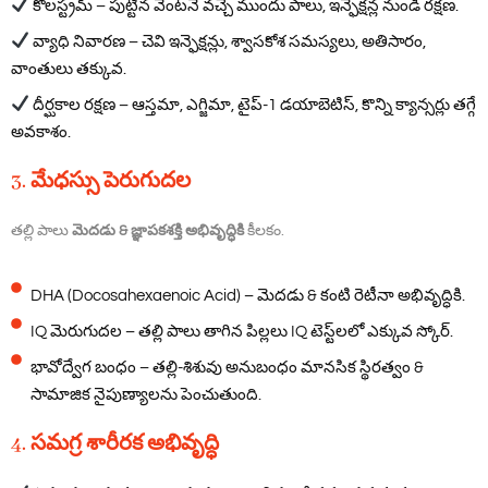
కొలస్ట్రమ్ – పుట్టిన వెంటనే వచ్చే ముందు పాలు, ఇన్ఫెక్షన్ల నుండి రక్షణ.
వ్యాధి నివారణ – చెవి ఇన్ఫెక్షన్లు, శ్వాసకోశ సమస్యలు, అతిసారం,
వాంతులు తక్కువ.
దీర్ఘకాల రక్షణ – ఆస్తమా, ఎగ్జిమా, టైప్-1 డయాబెటిస్, కొన్ని క్యాన్సర్లు తగ్గే
అవకాశం.
3. మేధస్సు పెరుగుదల
తల్లి పాలు
మెదడు & జ్ఞాపకశక్తి అభివృద్ధికి
కీలకం.
DHA (Docosahexaenoic Acid) – మెదడు & కంటి రెటీనా అభివృద్ధికి.
IQ మెరుగుదల – తల్లి పాలు తాగిన పిల్లలు IQ టెస్ట్‌లలో ఎక్కువ స్కోర్.
భావోద్వేగ బంధం – తల్లి-శిశువు అనుబంధం మానసిక స్థిరత్వం &
సామాజిక నైపుణ్యాలను పెంచుతుంది.
4. సమగ్ర శారీరక అభివృద్ధి