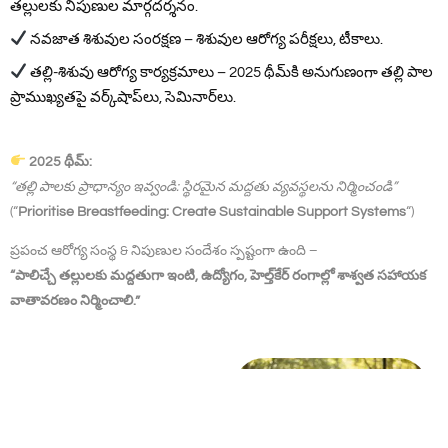
తల్లులకు నిపుణుల మార్గదర్శనం.
నవజాత శిశువుల సంరక్షణ – శిశువుల ఆరోగ్య పరీక్షలు, టీకాలు.
తల్లి-శిశువు ఆరోగ్య కార్యక్రమాలు – 2025 థీమ్‌కి అనుగుణంగా తల్లి పాల
ప్రాముఖ్యతపై వర్క్‌షాప్‌లు, సెమినార్‌లు.
2025 థీమ్:
“తల్లి పాలకు ప్రాధాన్యం ఇవ్వండి: స్థిరమైన మద్దతు వ్యవస్థలను నిర్మించండి”
(“
Prioritise Breastfeeding: Create Sustainable Support Systems
“)
ప్రపంచ ఆరోగ్య సంస్థ & నిపుణుల సందేశం స్పష్టంగా ఉంది –
“పాలిచ్చే తల్లులకు మద్దతుగా ఇంటి, ఉద్యోగం, హెల్త్‌కేర్ రంగాల్లో శాశ్వత సహాయక
వాతావరణం నిర్మించాలి.”