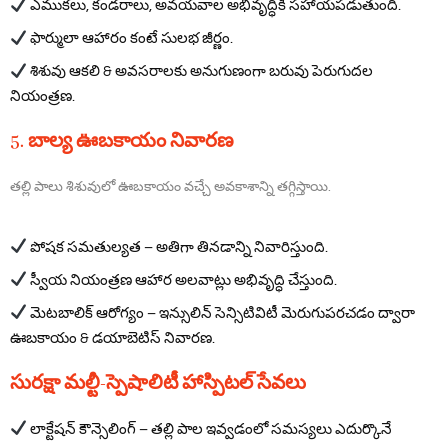
ఎముకలు, కండరాలు, అవయవాల అభివృద్ధికి సహాయపడుతుంది.
ఫార్ములా ఆహారం కంటే సులభ జీర్ణం.
శిశువు ఆకలి & అవసరాలకు అనుగుణంగా బరువు పెరుగుదల
నియంత్రణ.
5. బాల్య ఊబకాయం నివారణ
తల్లి పాలు శిశువులో ఊబకాయం వచ్చే అవకాశాన్ని తగ్గిస్తాయి.
పోషక సమతుల్యత – అతిగా తినడాన్ని నివారిస్తుంది.
స్వీయ నియంత్రణ ఆహార అలవాట్లు అభివృద్ధి చేస్తుంది.
మెటబాలిక్ ఆరోగ్యం – ఇన్సులిన్ సెన్సిటివిటీ మెరుగుపరచడం ద్వారా
ఊబకాయం & డయాబెటిస్ నివారణ.
సురక్షా మల్టీ-స్పెషాలిటీ హాస్పిటల్ సేవలు
లాక్టేషన్ కౌన్సెలింగ్ – తల్లి పాల ఇవ్వడంలో సమస్యలు ఎదుర్కొనే