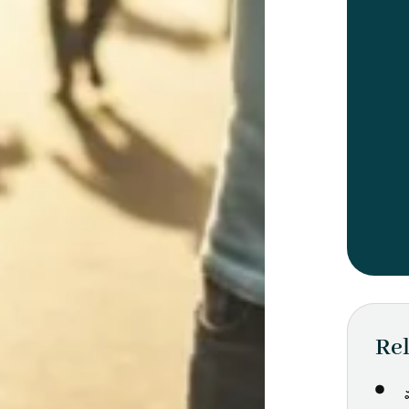
Rel
వ