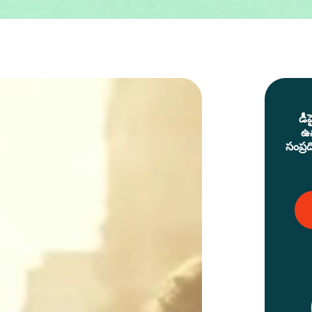
డీ
ఉన
సంప్ర