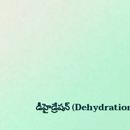
డీహైడ్రేషన్ (Dehydratio