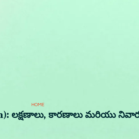
HOME
n): లక్షణాలు, కారణాలు మరియు నివా