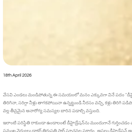
18th April 2026
వేసవి ఎండలు మండిపోతున్న ఈ సమయంలో మనం ఎక్కువగా వినే పదం “డీహైడ్ర
తిరిగినా, సరిగ్గా నీళ్లు తాగకపోయినా ఉన్నట్టుండి నీరసం వచ్చి, కళ్లు తిరిగి ప
వల్ల తీవ్రమైన అనారోగ్య సమస్యల బారిన పడాల్సి వస్తుంది.
ఇలాంటి పరిస్థితి రాకుండా ఉండాలంటే డీహైడ్రేషన్‌ను ముందుగానే గుర్తించడం 
ప్రముఖ వైద్యులు డాక్టర్ తిరుపతి సార్ సూచనల ప్రకారం.. అసలు డీహైడ్రేషన్