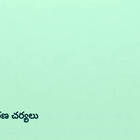
రణ చర్యలు