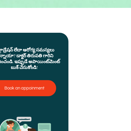
హైడ్రేషన్ లేదా ఆరోగ్య సమస్యలు
్నాయా? డాక్టర్ తిరుపతి గారిని
దించండి. ఇప్పుడే అపాయింట్‌మెంట్
బుక్ చేసుకోండి!
Book an appoinment