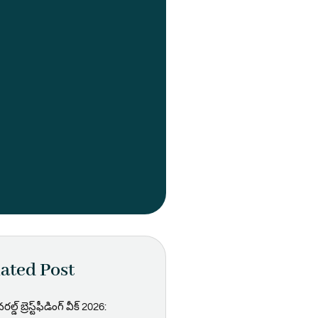
ated Post
రల్డ్ బ్రెస్ట్‌ఫీడింగ్ వీక్ 2026: