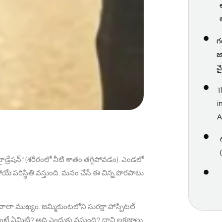
గ
జ
వ
T
i
A
ేషన్” (శరీరంలో నీటి శాతం తగ్గిపోవడం). ఎండలో
డిపోయే పరిస్థితి వస్తుంది. మనం చేసే ఈ చిన్న పొరపాటు
చాలా ముఖ్యం. జమ్మికుంటలోని సురక్షా హాస్పిటల్
 అంటే ఏమిటి? అది ఎందుకు వస్తుంది? దాని లక్షణాలు