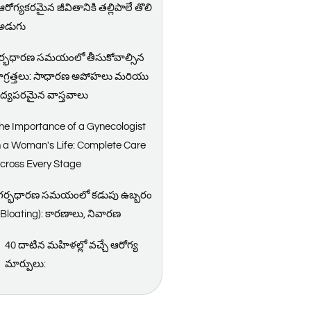
ఆరోగ్యకరమైన జీవితానికి తల్లిపాలే తొలి
అడుగు
ర్భధారణ సమయంలో తీసుకోవాల్సిన
ాగ్రత్తలు: సాధారణ అపోహలు మరియు
ైద్యపరమైన వాస్తవాలు
he Importance of a Gynecologist
n a Woman's Life: Complete Care
cross Every Stage
గర్భధారణ సమయంలో కడుపు ఉబ్బరం
(Bloating): కారణాలు, నివారణ
40 దాటిన మహిళల్లో వచ్చే ఆరోగ్య
మార్పులు: