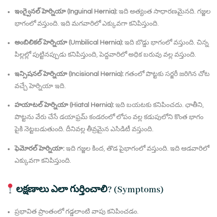
ఇంగ్వైనల్ హెర్నియా (Inguinal Hernia):
ఇది అత్యంత సాధారణమైనది. గజ్జల
భాగంలో వస్తుంది. ఇది మగవారిలో ఎక్కువగా కనిపిస్తుంది.
అంబిలికల్ హెర్నియా (Umbilical Hernia):
ఇది బొడ్డు భాగంలో వస్తుంది. చిన్న
పిల్లల్లో పుట్టినప్పుడు కనిపిస్తుంది, పెద్దవారిలో అధిక బరువు వల్ల వస్తుంది.
ఇన్సిషనల్ హెర్నియా (Incisional Hernia):
గతంలో పొట్టకు సర్జరీ జరిగిన చోట
వచ్చే హెర్నియా ఇది.
హయాటల్ హెర్నియా (Hiatal Hernia):
ఇది బయటకు కనిపించదు. ఛాతీని,
పొట్టను వేరు చేసే డయాఫ్రమ్ కండరంలో లోపం వల్ల కడుపులోని కొంత భాగం
పైకి నెట్టబడుతుంది. దీనివల్ల తీవ్రమైన ఎసిడిటీ వస్తుంది.
ఫెమోరల్ హెర్నియా:
ఇది గజ్జల కింద, తొడ పైభాగంలో వస్తుంది. ఇది ఆడవారిలో
ఎక్కువగా కనిపిస్తుంది.
లక్షణాలు ఎలా గుర్తించాలి? (Symptoms)
ప్రభావిత ప్రాంతంలో గడ్డలాంటి వాపు కనిపించడం.