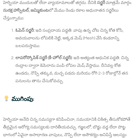
హెర్నియా మందులతో లేదా వ్యాయామాలతో తగ్గదు. దీనికి
సర్జరీ
మాత్రమే మార్గం.
సురక్ష హాస్పిటల్, జమ్మికుంట
లో మేము రెండు రకాల అధునాతన సర్జరీలు
చేస్తున్నాము:
ఓపెన్ సర్జరీ:
ఇది సంప్రదాయ పద్ధతి. వాపు ఉన్న చోట చిన్న కోత కోసి,
అవయవాలను లోపలికి నెట్టి, అక్కడ మెష్ (Mesh) వేసి కండరాన్ని
బలపరుస్తాము.
లాపరోస్కోపిక్ సర్జరీ (కీ-హోల్ సర్జరీ):
ఇది అత్యంత ఆధునిక పద్ధతి. చిన్న
రంధ్రాల ద్వారా కెమెరాను పంపి లోపల మెష్ వేస్తాము. దీనివల్ల కోత
ఉండదు, నొప్పి తక్కువ, మచ్చ పడదు మరియు రోగి 2-3 రోజుల్లోనే తన
పనులను తాను చేసుకోవచ్చు.
ముగింపు:
హెర్నియా అనేది చిన్న సమస్యగా కనిపించినా, సమయానికి చికిత్స తీసుకోకపోతే
తీవ్రమైన ఆరోగ్య సమస్యలకు దారితీయవచ్చు. గజ్జలలో, బొడ్డు వద్ద లేదా పొట్ట
భాగంలో ఏవైనా అసాధారణ వాపులు, నొప్పి లేదా అసౌకర్యం అనిపిస్తే ఆలస్యం