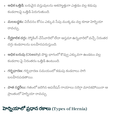
అధిక ఒత్తిడి:
బరువైన వస్తువులను అకస్మాత్తుగా ఎత్తడం వల్ల కడుపు
కండరాలపై ఒత్తిడి పెరుగుతుంది.
మలబద్ధకం:
విరేచనం కోసం ఎక్కువ సేపు ముక్కడం వల్ల కూడా హెర్నియా
రావచ్చు.
దీర్ఘకాలిక దగ్గు:
స్మోకింగ్ చేసేవారిలో లేదా ఆస్తమా ఉన్నవారిలో వచ్చే నిరంతర
దగ్గు కండరాలను బలహీనపరుస్తుంది.
అధిక బరువు (Obesity):
పొట్ట భాగంలో కొవ్వు ఎక్కువగా ఉండటం వల్ల
కండరాల పై నిరంతరం ఒత్తిడి ఉంటుంది.
గర్భధారణ:
గర్భధారణ సమయంలో కడుపు కండరాలు సాగి
బలహీనపడతాయి.
పాత సర్జరీలు:
గతంలో జరిగిన ఆపరేషన్ గాయాలు సరిగ్గా మానకపోయినా ఆ
ప్రాంతంలో హెర్నియా రావచ్చు.
హెర్నియాలో ప్రధాన రకాలు (Types of Hernia)