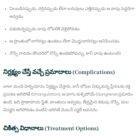
నిలబడినప్పుడు, దగ్గినప్పుడు లేదా బరువులు ఎత్తినప్పుడు ఆ వాపు పెద్దదిగా
అవ్వడం.
పడుకున్నప్పుడు వాపు లోపలికి వెళ్లిపోవడం.
ఆ ప్రాంతంలో లాగినట్లు ఉండటం లేదా మొద్దుబారినట్లు అనిపించడం.
నొప్పి రావడం (కొందరిలో నొప్పి ఉండకపోవచ్చు, కానీ వాపు ఉంటుంది).
నిర్లక్ష్యం చేస్తే వచ్చే ప్రమాదాలు (Complications)
చాలా మంది హెర్నియాను నిర్లక్ష్యం చేస్తారు. కానీ లోపల చిక్కుకున్న ప్రేగులకు రక్త
ప్రసరణ ఆగిపోతే (Strangulation), ఆ భాగం కుళ్ళిపోయే (Gangrene) ప్రమాదం
ఉంది. ఇది ప్రాణాపాయ స్థితి. వాంతులు అవ్వడం, తీవ్రమైన కడుపు నొప్పి, మల
విసర్జన ఆగిపోవడం వంటివి జరిగితే వెంటనే సర్జరీ అవసరం.
చికిత్స విధానాలు (Treatment Options)