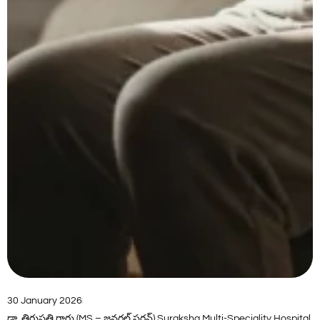
30 January 2026
డా. తిరుపతి గారు (MS – జనరల్ సర్జన్) Suraksha Multi-Speciality Hospital