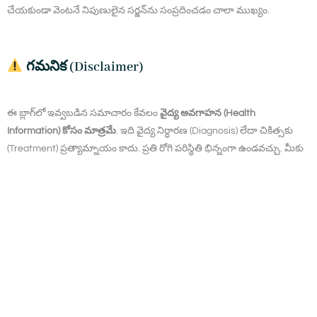
చేయకుండా వెంటనే నిపుణులైన సర్జన్‌ను సంప్రదించడం చాలా ముఖ్యం.
గమనిక (Disclaimer)
ఈ బ్లాగ్‌లో ఇవ్వబడిన సమాచారం కేవలం
వైద్య అవగాహన (Health
Information) కోసం మాత్రమే
. ఇది వైద్య నిర్ధారణ (Diagnosis) లేదా చికిత్సకు
(Treatment) ప్రత్యామ్నాయం కాదు. ప్రతి రోగి పరిస్థితి భిన్నంగా ఉండవచ్చు. మీకు
ఏవైనా లక్షణాలు లేదా ఆరోగ్య సమస్యలు ఉన్నట్లయితే, స్వయంగా నిర్ణయం
తీసుకోకుండా
అర్హత కలిగిన వైద్య నిపుణులను తప్పనిసరిగా సంప్రదించాలి
.
హెర్నియా సంబంధిత సమస్యలపై సరైన సలహా మరియు చికిత్స కోసం
Dr. K. Thirupathi
గారిని సంప్రదించండి –
Suraksha Multi-Speciality Hospital
.