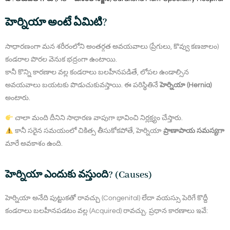
హెర్నియా అంటే ఏమిటి?
సాధారణంగా మన శరీరంలోని అంతర్గత అవయవాలు (ప్రేగులు, కొవ్వు కణజాలం)
కండరాల పొరల వెనుక భద్రంగా ఉంటాయి.
కానీ కొన్ని కారణాల వల్ల కండరాలు బలహీనపడితే, లోపల ఉండాల్సిన
అవయవాలు బయటకు పొడుచుకువస్తాయి. ఈ పరిస్థితినే
హెర్నియా (Hernia)
అంటారు.
చాలా మంది దీనిని సాధారణ వాపుగా భావించి నిర్లక్ష్యం చేస్తారు.
కానీ సరైన సమయంలో చికిత్స తీసుకోకపోతే, హెర్నియా
ప్రాణాపాయ సమస్యగా
మారే అవకాశం ఉంది.
హెర్నియా ఎందుకు వస్తుంది? (Causes)
హెర్నియా అనేది పుట్టుకతో రావచ్చు (Congenital) లేదా వయస్సు పెరిగే కొద్దీ
కండరాలు బలహీనపడటం వల్ల (Acquired) రావచ్చు. ప్రధాన కారణాలు ఇవే: