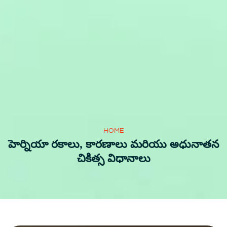
HOME
హెర్నియా రకాలు, కారణాలు మరియు అధునాతన
చికిత్స విధానాలు