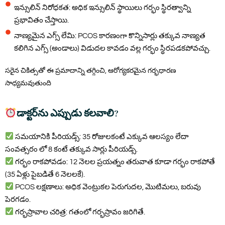
ఇన్సులిన్ నిరోధకత: అధిక ఇన్సులిన్ స్థాయిలు గర్భం స్థిరత్వాన్ని
ప్రభావితం చేస్తాయి.
నాణ్యమైన ఎగ్స్ లేమి: PCOS కారణంగా కొన్నిసార్లు తక్కువ నాణ్యత
కలిగిన ఎగ్స్ (అండాలు) విడుదల కావడం వల్ల గర్భం స్థిరపడకపోవచ్చు.
సరైన చికిత్సతో ఈ ప్రమాదాన్ని తగ్గించి, ఆరోగ్యకరమైన గర్భధారణ
సాధ్యమవుతుంది
డాక్టర్‌ను ఎప్పుడు కలవాలి?
సమయానికి పీరియడ్స్: 35 రోజులకంటే ఎక్కువ ఆలస్యం లేదా
సంవత్సరం లో 8 కంటే తక్కువ సార్లు పీరియడ్స్.
గర్భం రాకపోవడం: 12 నెలల ప్రయత్నం తరువాత కూడా గర్భం రాకపోతే
(35 ఏళ్లు పైబడితే 6 నెలలకే).
PCOS లక్షణాలు: అధిక వెంట్రుకల పెరుగుదల, మొటిమలు, బరువు
పెరగడం.
గర్భస్రావాల చరిత్ర: గతంలో గర్భస్రావం జరిగితే.