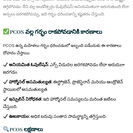
తగ్గిపోవడం. దీని వల్ల అండోత్సర్గం (ఓవులేషన్) అనియమితంగా జరుగుతుంది లేదా
అస్సలు జరగకపోవచ్చు, ఇది గర్భం ధరించడాన్ని కష్టతరం చేస్తుంది.
PCOS వల్ల గర్భం రాకపోవడానికి కారణాలు
PCOS ఉన్న మహిళలు గర్భం ధరించడంలో ఇబ్బంది పడేందుకు ఈ కారణాలు
దోహదం చేస్తాయి:
అనియమిత ఓవులేషన్:
ఎగ్స్ విడుదల జరగకపోవడం లేదా అరుదుగా
జరగడం.
హార్మోనల్ అసమతుల్యత:
ఈస్ట్రోజెన్, ప్రొజెస్టెరాన్ మరియు ఆండ్రోజెన్
స్థాయిలలో అసమతుల్యత.
ఇన్సులిన్ నిరోధకత:
ఇది హార్మోనల్ సమస్యలను మరింత జటిలం
చేస్తుంది.
ఊబకాయం:
అధిక బరువు సంతాన సామర్థ్యాన్ని తగ్గిస్తుంది.
PCOS లక్షణాలు