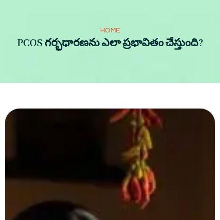
HOME
PCOS గర్భధారణను ఎలా ప్రభావితం చేస్తుంది?