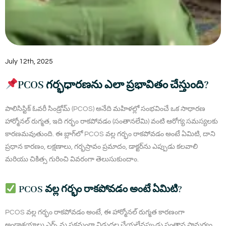
July 12th, 2025
PCOS గర్భధారణను ఎలా ప్రభావితం చేస్తుంది?
పాలిసిస్టిక్ ఓవరీ సిండ్రోమ్ (PCOS) అనేది మహిళల్లో సంభవించే ఒక సాధారణ
హార్మోనల్ రుగ్మత, ఇది గర్భం రాకపోవడం (సంతానలేమి) వంటి ఆరోగ్య సమస్యలకు
కారణమవుతుంది. ఈ బ్లాగ్‌లో PCOS వల్ల గర్భం రాకపోవడం అంటే ఏమిటి, దాని
ప్రధాన కారణం, లక్షణాలు, గర్భస్రావం ప్రమాదం, డాక్టర్‌ను ఎప్పుడు కలవాలి
మరియు చికిత్స గురించి వివరంగా తెలుసుకుందాం.
PCOS వల్ల గర్భం రాకపోవడం అంటే ఏమిటి?
PCOS వల్ల గర్భం రాకపోవడం అంటే, ఈ హార్మోనల్ రుగ్మత కారణంగా
అండాశయాలు ఎగ్స్ ను సక్రమంగా విడుదల చేయలేనప్పుడు సంతాన సామర్థ్యం