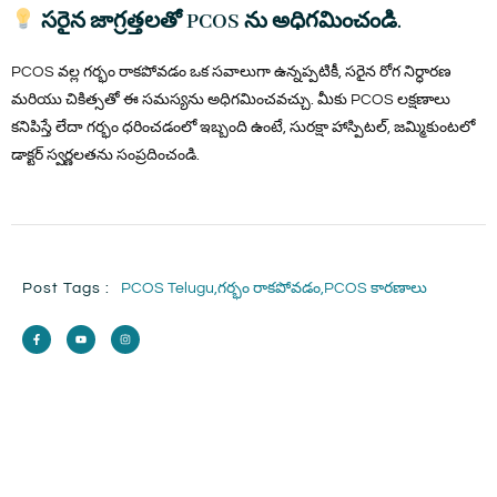
సరైన జాగ్రత్తలతో PCOS ను అధిగమించండి.
PCOS వల్ల గర్భం రాకపోవడం ఒక సవాలుగా ఉన్నప్పటికీ, సరైన రోగ నిర్ధారణ
మరియు చికిత్సతో ఈ సమస్యను అధిగమించవచ్చు. మీకు PCOS లక్షణాలు
కనిపిస్తే లేదా గర్భం ధరించడంలో ఇబ్బంది ఉంటే, సురక్షా హాస్పిటల్, జమ్మికుంటలో
డాక్టర్ స్వర్ణలతను సంప్రదించండి.
Post Tags :
PCOS Telugu,
గర్భం రాకపోవడం,
PCOS కారణాలు