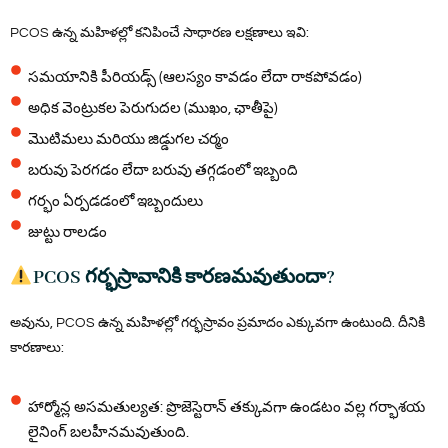
PCOS ఉన్న మహిళల్లో కనిపించే సాధారణ లక్షణాలు ఇవి:
సమయానికి పీరియడ్స్ (ఆలస్యం కావడం లేదా రాకపోవడం)
అధిక వెంట్రుకల పెరుగుదల (ముఖం, ఛాతీపై)
మొటిమలు మరియు జిడ్డుగల చర్మం
బరువు పెరగడం లేదా బరువు తగ్గడంలో ఇబ్బంది
గర్భం ఏర్పడడంలో ఇబ్బందులు
జుట్టు రాలడం
PCOS గర్భస్రావానికి కారణమవుతుందా?
అవును, PCOS ఉన్న మహిళల్లో గర్భస్రావం ప్రమాదం ఎక్కువగా ఉంటుంది. దీనికి
కారణాలు:
హార్మోన్ల అసమతుల్యత: ప్రొజెస్టెరాన్ తక్కువగా ఉండటం వల్ల గర్భాశయ
లైనింగ్ బలహీనమవుతుంది.