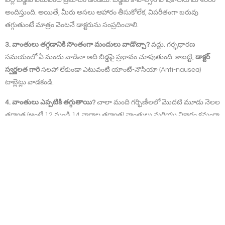
అందిస్తుంది. అయితే, మీరు అసలు ఆహారం తీసుకోలేక, విపరీతంగా బరువు
తగ్గుతుంటే మాత్రం వెంటనే డాక్టరును సంప్రదించాలి.
3. వాంతులు తగ్గడానికి సొంతంగా మందులు వాడొచ్చా?
వద్దు. గర్భధారణ
సమయంలో ఏ మందు వాడినా అది బిడ్డపై ప్రభావం చూపుతుంది. కాబట్టి,
డాక్టర్
స్వర్ణలత గారి
సలహా లేకుండా ఎటువంటి యాంటీ-నౌసియా (Anti-nausea)
టాబ్లెట్లు వాడకండి.
4. వాంతులు ఎప్పటికి తగ్గుతాయి?
చాలా మంది గర్భిణీలలో మొదటి మూడు నెలల
తర్వాత (అంటే 12 నుండి 14 వారాల తర్వాత) వాంతులు మరియు వికారం క్రమంగా
తగ్గిపోతాయి. కొందరిలో మాత్రం ఐదవ నెల వరకు ఉండవచ్చు.
ముగింపు
గర్భధారణలో వాంతులు రావడం అనేది మీ శరీరం బిడ్డ కోసం
సిద్ధమవుతోందనడానికి ఒక సంకేతం. సరైన ఆహారపు అలవాట్లు మరియు ఒత్తిడి
లేని జీవనశైలితో ఈ కాలాన్ని సులభంగా అధిగమించవచ్చు. మీ ఆరోగ్య
ప్రయాణంలో తోడుగా ఉండటానికి
సురక్ష హాస్పిటల్, జమ్మికుంట
ఎల్లప్పుడూ