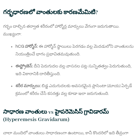
గర్భధారణలో వాంతులకు కారణమేమిటి?
గర్భం దాల్చిన తర్వాత శరీరంలో హార్మోన్ల మార్పులు వేగంగా జరుగుతాయి.
ముఖ్యంగా:
hCG హార్మోన్:
ఈ హార్మోన్ స్థాయిలు పెరగడం వల్ల మెదడులోని వాంతులను
నియంత్రించే భాగం ప్రభావితమవుతుంది.
ఈస్ట్రోజెన్:
దీని పెరుగుదల వల్ల వాసనల పట్ల సున్నితత్వం పెరుగుతుంది,
ఇది వికారానికి దారితీస్తుంది.
శరీర మార్పులు:
బిడ్డ ఎదుగుదలకు అవసరమైన ప్లాసెంటా (మాయ) ఏర్పడే
క్రమంలో శరీరం చేసే కసరత్తు వల్ల కూడా ఇలా జరుగుతుంది.
సాధారణ వాంతులు vs హైపరెమెసిస్ గ్రావిడారమ్
(Hyperemesis Gravidarum)
చాలా మందిలో వాంతులు సాధారణంగా ఉంటాయి, కానీ కొందరిలో ఇది తీవ్రంగా