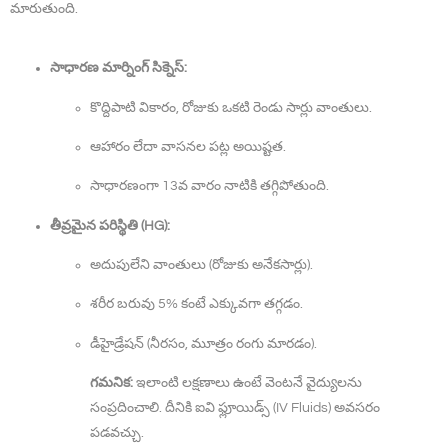
మారుతుంది.
సాధారణ మార్నింగ్ సిక్నెస్:
కొద్దిపాటి వికారం, రోజుకు ఒకటి రెండు సార్లు వాంతులు.
ఆహారం లేదా వాసనల పట్ల అయిష్టత.
సాధారణంగా 13వ వారం నాటికి తగ్గిపోతుంది.
తీవ్రమైన పరిస్థితి (HG):
అదుపులేని వాంతులు (రోజుకు అనేకసార్లు).
శరీర బరువు 5% కంటే ఎక్కువగా తగ్గడం.
డీహైడ్రేషన్ (నీరసం, మూత్రం రంగు మారడం).
గమనిక:
ఇలాంటి లక్షణాలు ఉంటే వెంటనే వైద్యులను
సంప్రదించాలి. దీనికి ఐవి ఫ్లూయిడ్స్ (IV Fluids) అవసరం
పడవచ్చు.