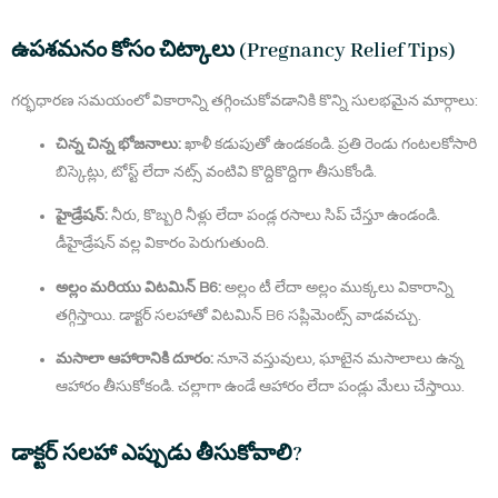
ఉపశమనం కోసం చిట్కాలు (Pregnancy Relief Tips)
గర్భధారణ సమయంలో వికారాన్ని తగ్గించుకోవడానికి కొన్ని సులభమైన మార్గాలు:
చిన్న చిన్న భోజనాలు:
ఖాళీ కడుపుతో ఉండకండి. ప్రతి రెండు గంటలకోసారి
బిస్కెట్లు, టోస్ట్ లేదా నట్స్ వంటివి కొద్దికొద్దిగా తీసుకోండి.
హైడ్రేషన్:
నీరు, కొబ్బరి నీళ్లు లేదా పండ్ల రసాలు సిప్ చేస్తూ ఉండండి.
డీహైడ్రేషన్ వల్ల వికారం పెరుగుతుంది.
అల్లం మరియు విటమిన్ B6:
అల్లం టీ లేదా అల్లం ముక్కలు వికారాన్ని
తగ్గిస్తాయి. డాక్టర్ సలహాతో విటమిన్ B6 సప్లిమెంట్స్ వాడవచ్చు.
మసాలా ఆహారానికి దూరం:
నూనె వస్తువులు, ఘాటైన మసాలాలు ఉన్న
ఆహారం తీసుకోకండి. చల్లాగా ఉండే ఆహారం లేదా పండ్లు మేలు చేస్తాయి.
డాక్టర్ సలహా ఎప్పుడు తీసుకోవాలి?