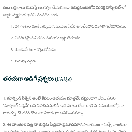
కింది లక్షణాలు కనిపిస్తే ఆలస్యం చేయకుండా
జమ్మికుంటలోని సురక్ష హాస్పిటల్
లో
డాక్టర్ స్వర్ణలత గారిని సంప్రదించండి:
24 గంటల కంటే ఎక్కువ సమయం ఏమీ తినలేకపోవడం/తాగలేకపోవడం.
విపరీతమైన నీరసం మరియు కళ్లు తిరగడం.
గుండె వేగంగా కొట్టుకోవడం.
బరువు తగ్గడం.
తరచుగా అడిగే ప్రశ్నలు (FAQs)
1. మార్నింగ్ సిక్నెస్ అంటే కేవలం ఉదయం మాత్రమే వస్తుందా?
లేదు. దీనిని
‘మార్నింగ్ సిక్నెస్’ అని పిలిచినప్పటికీ, ఇది పగలు లేదా రాత్రి ఏ సమయంలోనైనా
రావచ్చు. కొందరికి రోజంతా వికారంగా అనిపించవచ్చు.
2. ఈ వాంతుల వల్ల నా బిడ్డకు ఏమైనా ప్రమాదమా?
సాధారణంగా వచ్చే వాంతుల
వల్ల బిడ్డకు ఎటువంటి ప్రమాదం ఉండదు. బిడ్డకు కావాల్సిన పోషకాలను మీ శరీరం