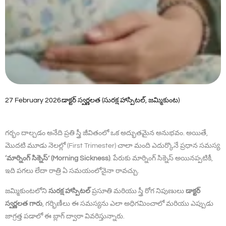
27 February 2026
డాక్టర్ స్వర్ణలత (సురక్ష హాస్పిటల్, జమ్మికుంట)
గర్భం దాల్చడం అనేది ప్రతి స్త్రీ జీవితంలో ఒక అద్భుతమైన అనుభవం. అయితే,
మొదటి మూడు నెలల్లో (First Trimester) చాలా మంది ఎదుర్కొనే ప్రధాన సమస్య
‘మార్నింగ్ సిక్నెస్’ (Morning Sickness)
. పేరుకు మార్నింగ్ సిక్నెస్ అయినప్పటికీ,
ఇది పగలు లేదా రాత్రి ఏ సమయంలోనైనా రావచ్చు.
జమ్మికుంటలోని
సురక్ష హాస్పిటల్
ప్రసూతి మరియు స్త్రీ రోగ నిపుణులు
డాక్టర్
స్వర్ణలత గారు
, గర్భిణీలు ఈ సమస్యను ఎలా అధిగమించాలో మరియు ఎప్పుడు
జాగ్రత్త పడాలో ఈ బ్లాగ్ ద్వారా వివరిస్తున్నారు.