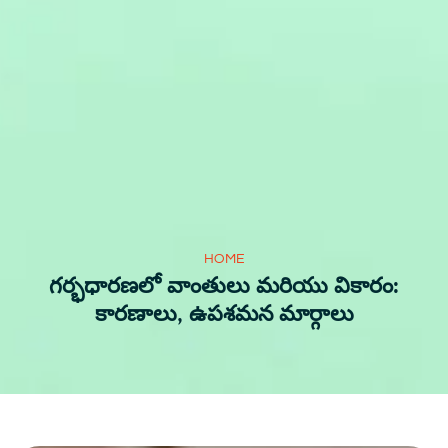
HOME
గర్భధారణలో వాంతులు మరియు వికారం:
కారణాలు, ఉపశమన మార్గాలు