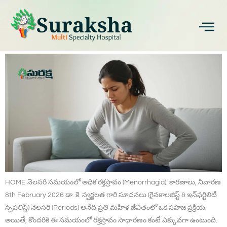
నెలసరి సమయంలో అధిక రక్తస్రావం
(Menorrhagia): కారణాలు
HOME నెలసరి సమయంలో అధిక రక్తస్రావం (Menorrhagia): కారణాలు, నివారణ
8th February 2026 డా. కె. స్వర్ణలత గారి సూచనలు (గైనకాలజిస్ట్ & ఇన్‌ఫర్టిలిటీ
స్పెషలిస్ట్) నెలసరి (Periods) అనేది ప్రతి మహిళ జీవితంలో ఒక సహజ ప్రక్రియ.
అయితే, కొందరికి ఈ సమయంలో రక్తస్రావం సాధారణం కంటే ఎక్కువగా ఉంటుంది.