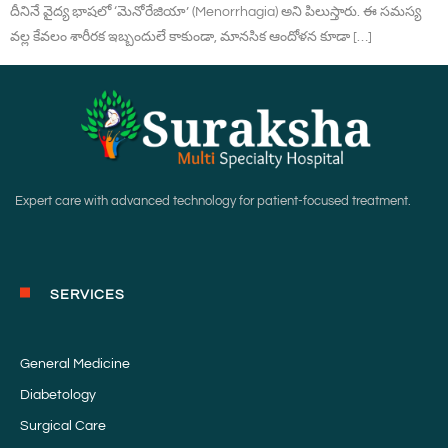
దీనినే వైద్య భాషలో ‘మెనోరేజియా’ (Menorrhagia) అని పిలుస్తారు. ఈ సమస్య
వల్ల కేవలం శారీరక ఇబ్బందులే కాకుండా, మానసిక ఆందోళన కూడా […]
Expert care with advanced technology for patient-focused treatment.
SERVICES
General Medicine
Diabetology
Surgical Care