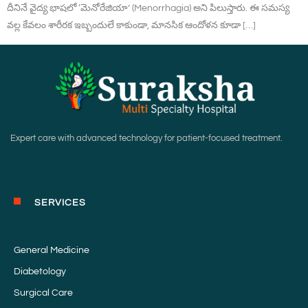
దీనినే వైద్య భాషలో ‘మెనోరేజియా’ (Menorrhagia) అని పిలుస్తారు. ఈ సమస్య
వల్ల కేవలం శారీరక ఇబ్బందులే కాకుండా, మానసిక ఆందోళన కూడా […]
Expert care with advanced technology for patient-focused treatment.
SERVICES
General Medicine
Diabetology
Surgical Care