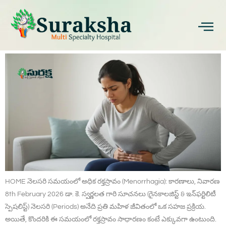
నెలసరి సమయంలో అధిక రక్తస్రావం
(Menorrhagia): కారణాలు
HOME నెలసరి సమయంలో అధిక రక్తస్రావం (Menorrhagia): కారణాలు, నివారణ
8th February 2026 డా. కె. స్వర్ణలత గారి సూచనలు (గైనకాలజిస్ట్ & ఇన్‌ఫర్టిలిటీ
స్పెషలిస్ట్) నెలసరి (Periods) అనేది ప్రతి మహిళ జీవితంలో ఒక సహజ ప్రక్రియ.
అయితే, కొందరికి ఈ సమయంలో రక్తస్రావం సాధారణం కంటే ఎక్కువగా ఉంటుంది.