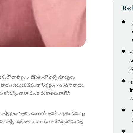
Rel
వ
గ
జ
వ
ులో బాహ్యంగా జీవితంలో ఎన్నో మార్పులు
T
ఏళ్ల పాటు బయటపడకుండా నిశ్శబ్దంగా ఉండిపోతాయి.
i
ాలు కనిపిస్తే.. చాలా మంది మహిళలు వాటిని
A
ే ప్రాధాన్యత తమ ఆరోగ్యానికి ఇవ్వరు. దీనివల్ల
రీరం ఇచ్చే సంకేతాలను ముందుగానే గుర్తించడం వల్ల