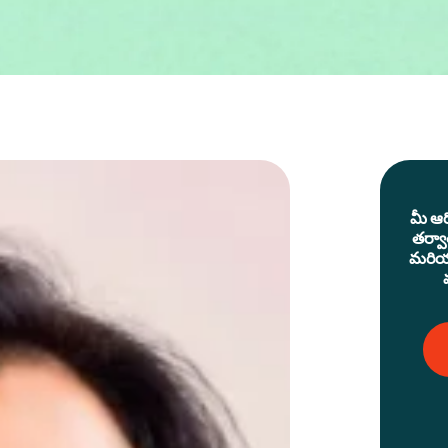
మీ ఆరో
తర్వాత
మరియ