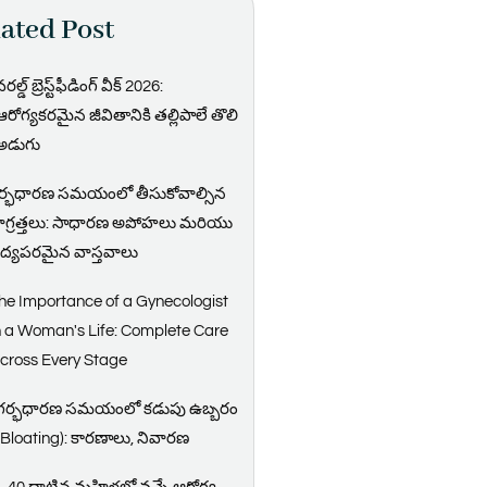
ated Post
రల్డ్ బ్రెస్ట్‌ఫీడింగ్ వీక్ 2026:
ఆరోగ్యకరమైన జీవితానికి తల్లిపాలే తొలి
అడుగు
ర్భధారణ సమయంలో తీసుకోవాల్సిన
ాగ్రత్తలు: సాధారణ అపోహలు మరియు
ైద్యపరమైన వాస్తవాలు
he Importance of a Gynecologist
n a Woman's Life: Complete Care
cross Every Stage
గర్భధారణ సమయంలో కడుపు ఉబ్బరం
(Bloating): కారణాలు, నివారణ