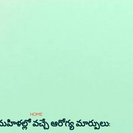
HOME
హిళల్లో వచ్చే ఆరోగ్య మార్పులు: