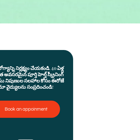
గ్యాన్ని నిర్లక్ష్యం చేయకండి. 40 ఏళ్ల
 అవసరమైన పూర్తి హెల్త్ స్క్రీనింగ్
ు నిపుణుల సలహాల కోసం ఈరోజే
మా వైద్యులను సంప్రదించండి!
Book an appoinment