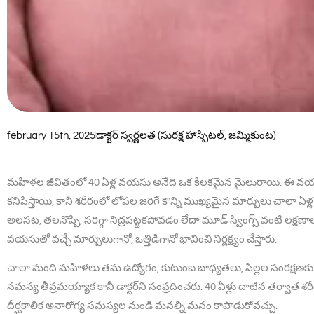
february 15th, 2025
డాక్టర్ స్వర్ణలత (సురక్ష హాస్పిటల్, జమ్మికుంట)
మహిళల జీవితంలో 40 ఏళ్ల వయసు అనేది ఒక కీలకమైన మైలురాయి. ఈ వయస
కనిపిస్తాయి, కానీ శరీరంలో లోపల జరిగే కొన్ని ముఖ్యమైన మార్పులు చాలా 
అలసట, తలనొప్పి, సరిగ్గా నిద్రపట్టకపోవడం లేదా మూడ్ స్వింగ్స్ వంటి లక్షణ
వయసుతో వచ్చే మార్పులుగానో, ఒత్తిడిగానో భావించి నిర్లక్ష్యం చేస్తారు.
చాలా మంది మహిళలు తమ ఉద్యోగం, కుటుంబ బాధ్యతలు, పిల్లల సంరక్షణకు ఇచ్చ
సమస్య తీవ్రమయ్యాక కానీ డాక్టర్‌ని సంప్రదించరు. 40 ఏళ్లు దాటిన తర్వాత శ
దీర్ఘకాలిక అనారోగ్య సమస్యల నుండి మనల్ని మనం కాపాడుకోవచ్చు.