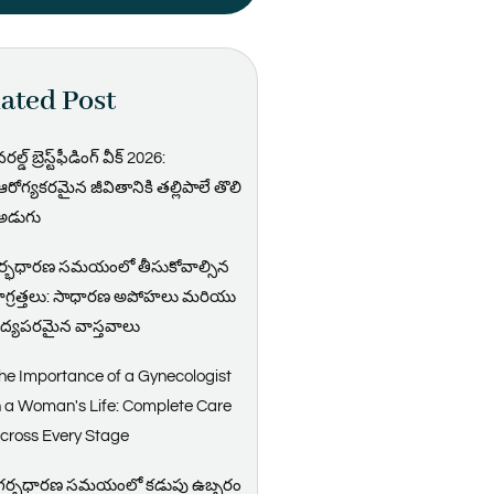
ated Post
రల్డ్ బ్రెస్ట్‌ఫీడింగ్ వీక్ 2026:
ఆరోగ్యకరమైన జీవితానికి తల్లిపాలే తొలి
అడుగు
ర్భధారణ సమయంలో తీసుకోవాల్సిన
ాగ్రత్తలు: సాధారణ అపోహలు మరియు
ైద్యపరమైన వాస్తవాలు
he Importance of a Gynecologist
n a Woman's Life: Complete Care
cross Every Stage
గర్భధారణ సమయంలో కడుపు ఉబ్బరం