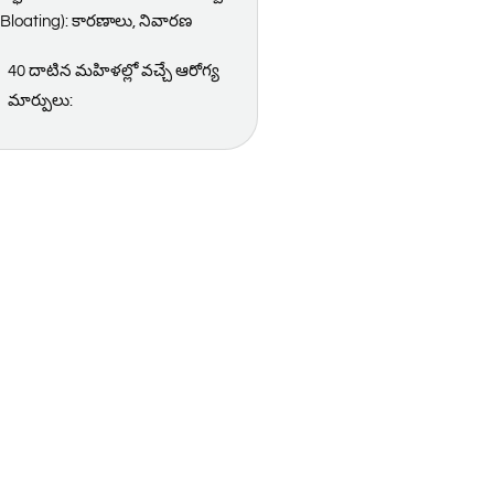
(Bloating): కారణాలు, నివారణ
40 దాటిన మహిళల్లో వచ్చే ఆరోగ్య
మార్పులు: