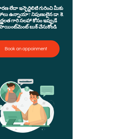
రణ లేదా ఇన్ఫెర్టిలిటి గురించి మీకు
ాలు ఉన్నాయా? నిపుణులైన డా. కె.
వర్ణలత గారి సలహా కోసం ఇప్పుడే
ాయింట్‌మెంట్ బుక్ చేసుకోండి
Book an appoinment