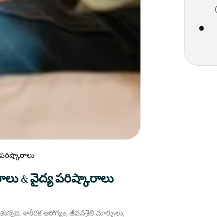
 పరిష్కారాలు
ాలు & వైద్య పరిష్కారాలు
నది. శారీరక ఆరోగ్యం, జీవనశైలి మార్పులు,