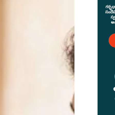
గర్భధా
సందేహ
స్
అప