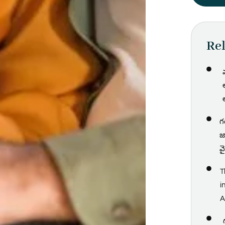
Rel
వ
గ
జ
వ
T
i
A