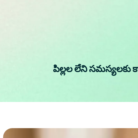
పిల్లల లేని సమస్యలకు క