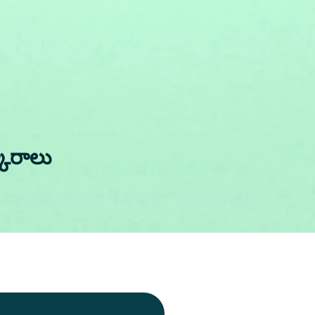
కారాలు