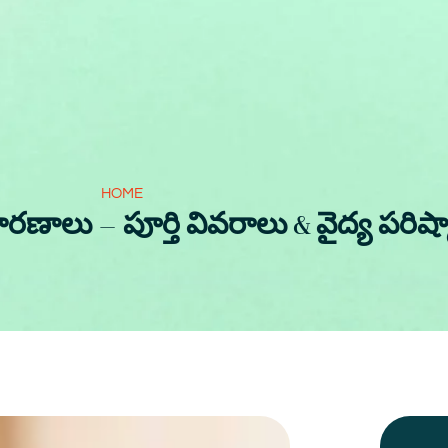
HOME
ారణాలు – పూర్తి వివరాలు & వైద్య పరిష్