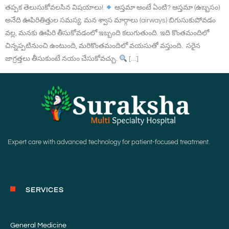
తప్పక తెలుసుకోవలసిన విషయాలు!
ఆస్తమా అంటే ఏంటి? ఆస్తమా (ఉబ్బసం)
అనేది ఊపిరితిత్తుల సమస్య. మన శ్వాస మార్గాలు (airways) బిగుసుకుపోవడం
వల్ల, మనకు ఊపిరి తీసుకోవడంలో ఇబ్బంది కలుగుతుంది. ఇది కొంతమందిలో
చిన్నప్పటినుంచి ఉంటుంది, మరికొంతమందిలో వయసుతో వస్తుంది. సరైన
జాగ్రత్తలు తీసుకుంటే నయం చేసుకోవచ్చు.
[…]
Expert care with advanced technology for patient-focused treatment.
SERVICES
General Medicine