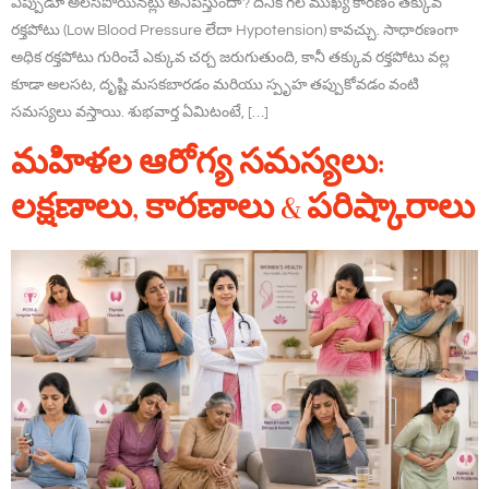
ఎప్పుడూ అలసిపోయినట్లు అనిపిస్తుందా? దీనికి గల ముఖ్య కారణం తక్కువ
రక్తపోటు (Low Blood Pressure లేదా Hypotension) కావచ్చు. సాధారణంగా
అధిక రక్తపోటు గురించే ఎక్కువ చర్చ జరుగుతుంది, కానీ తక్కువ రక్తపోటు వల్ల
కూడా అలసట, దృష్టి మసకబారడం మరియు స్పృహ తప్పుకోవడం వంటి
సమస్యలు వస్తాయి. శుభవార్త ఏమిటంటే, […]
మహిళల ఆరోగ్య సమస్యలు:
లక్షణాలు, కారణాలు & పరిష్కారాలు