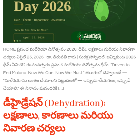
HOME ప్రపంచ మలేరియా దినోత్సవం 2026: థీమ్, లక్షణాలు మరియు నివారణా
చర్యలు ఏప్రిల్ 25, 2026 | డా. తిరుపతి గారు | సురక్ష హాస్పిటల్, జమ్మికుంట 2026
థీమ్ ఏమిటి? ఈ సంవత్సరం ప్రపంచ మలేరియా దినోత్సవం థీమ్: “Driven to
End Malaria: Now We Can. Now We Must.” తెలుగులో చెప్పాలంటే —
“మలేరియాను అంతం చేయాలని పట్టుదలతో — ఇప్పుడు చేయగలం, ఇప్పుడే
చేయాలి.” ఈ నినాదం మనందరికీ […]
డీహైడ్రేషన్ (Dehydration):
లక్షణాలు, కారణాలు మరియు
నివారణ చర్యలు