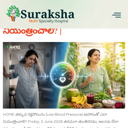
తక్కువ రక్తపోటును (Low Blood
Pressure) ఆహారంతో ఎలా
నియంత్రించాలి? |
HOME తక్కువ రక్తపోటును (Low Blood Pressure) ఆహారంతో ఎలా
నియంత్రించాలి? Friday, 5 June 2026 తరచుగా తలతిరగడం, అలసట లేదా