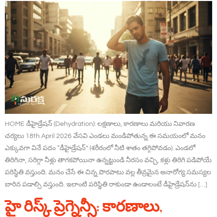
HOME డీహైడ్రేషన్ (Dehydration): లక్షణాలు, కారణాలు మరియు నివారణ
చర్యలు 18th April 2026 వేసవి ఎండలు మండిపోతున్న ఈ సమయంలో మనం
ఎక్కువగా వినే పదం “డీహైడ్రేషన్” (శరీరంలో నీటి శాతం తగ్గిపోవడం). ఎండలో
తిరిగినా, సరిగ్గా నీళ్లు తాగకపోయినా ఉన్నట్టుండి నీరసం వచ్చి, కళ్లు తిరిగి పడిపోయే
పరిస్థితి వస్తుంది. మనం చేసే ఈ చిన్న పొరపాటు వల్ల తీవ్రమైన అనారోగ్య సమస్యల
బారిన పడాల్సి వస్తుంది. ఇలాంటి పరిస్థితి రాకుండా ఉండాలంటే డీహైడ్రేషన్‌ను […]
హై రిస్క్ ప్రెగ్నెన్సీ: కారణాలు,