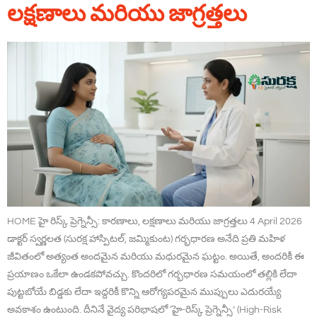
లక్షణాలు మరియు జాగ్రత్తలు
HOME హై రిస్క్ ప్రెగ్నెన్సీ: కారణాలు, లక్షణాలు మరియు జాగ్రత్తలు 4 April 2026
డాక్టర్ స్వర్ణలత (సురక్ష హాస్పిటల్, జమ్మికుంట) గర్భధారణ అనేది ప్రతి మహిళ
జీవితంలో అత్యంత అందమైన మరియు మధురమైన ఘట్టం. అయితే, అందరికీ ఈ
ప్రయాణం ఒకేలా ఉండకపోవచ్చు. కొందరిలో గర్భధారణ సమయంలో తల్లికి లేదా
పుట్టబోయే బిడ్డకు లేదా ఇద్దరికీ కొన్ని ఆరోగ్యపరమైన ముప్పులు ఎదురయ్యే
అవకాశం ఉంటుంది. దీనినే వైద్య పరిభాషలో ‘హై-రిస్క్ ప్రెగ్నెన్సీ’ (High-Risk