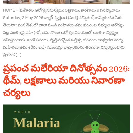
HOME – మహిళల ఆరోగ్య సమస్యలు: లక్షణాలు, కారణాలు & పరిష్కారాలు
Saturday, 2 May 2026 డాక్టర్ స్వర్ణలత (సురక్ష హాస్పిటల్, జమ్మికుంట) మీకు
తెలుసా? మన దేశంలో చాలామంది మహిళలు తమ కుటుంబ సభ్యుల ఆరోగ్యం
పట్ల ఎంత శ్రద్ధ వహిస్తారో, తమ సొంత ఆరోగ్యం విషయంలో అంతగా నిర్లక్ష్యం
వహిస్తుంటారు. ఇంటి పనులు, వృత్తిపరమైన ఒత్తిళ్లు, కుటుంబ బాధ్యతల మధ్య
మహిళలు తమ శరీరం ఇచ్చే ముందస్తు హెచ్చరికలను తరచుగా విస్మరిస్తుంటారు.
ప్రారంభ […]
ప్రపంచ మలేరియా దినోత్సవం 2026:
థీమ్, లక్షణాలు మరియు నివారణా
చర్యలు